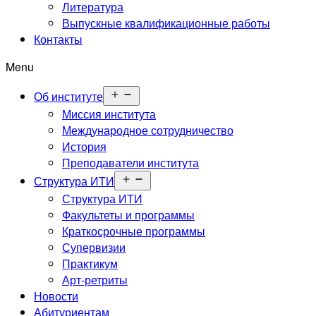
меню
Литература
Выпускные квалификационные работы
Контакты
Menu
Открыть
Об институте
меню
Миссия института
Международное сотрудничество
История
Преподаватели института
Открыть
Структура ИТИ
меню
Структура ИТИ
Факультеты и программы
Краткосрочные программы
Супервизии
Практикум
Арт-ретриты
Новости
Абитуриентам