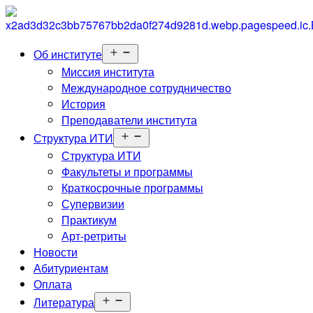
Открыть
Об институте
меню
Миссия института
Международное сотрудничество
История
Преподаватели института
Открыть
Структура ИТИ
меню
Структура ИТИ
Факультеты и программы
Краткосрочные программы
Супервизии
Практикум
Арт-ретриты
Новости
Абитуриентам
Оплата
Открыть
Литература