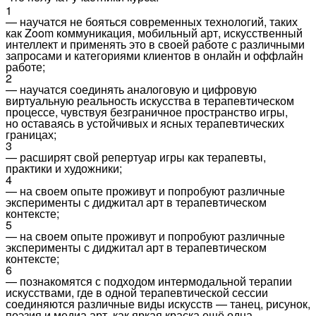
1
— научатся не бояться современных технологий, таких
как Zoom коммуникация, мобильный арт, искусственный
интеллект и применять это в своей работе с различными
запросами и категориями клиентов в онлайн и оффлайн
работе;
2
— научатся соединять аналоговую и цифровую
виртуальную реальность искусства в терапевтическом
процессе, чувствуя безграничное пространство игры,
но оставаясь в устойчивых и ясных терапевтических
границах;
3
— расширят свой репертуар игры как терапевты,
практики и художники;
4
— на своем опыте проживут и попробуют различные
эксперименты с диджитал арт в терапевтическом
контексте;
5
— на своем опыте проживут и попробуют различные
эксперименты с диджитал арт в терапевтическом
контексте;
6
— познакомятся с подходом интермодальной терапии
искусствами, где в одной терапевтической сессии
соединяются различные виды искусств — танец, рисунок,
поэзия и медиа арт, как яркая краска ещё одна