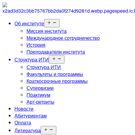
Открыть
Об институте
меню
Миссия института
Международное сотрудничество
История
Преподаватели института
Открыть
Структура ИТИ
меню
Структура ИТИ
Факультеты и программы
Краткосрочные программы
Супервизии
Практикум
Арт-ретриты
Новости
Абитуриентам
Оплата
Открыть
Литература