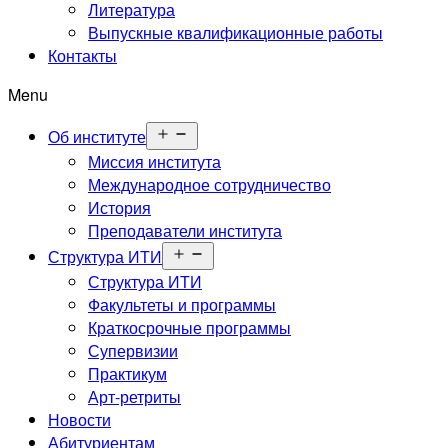
меню
Литература
Выпускные квалификационные работы
Контакты
Menu
Открыть
Об институте
меню
Миссия института
Международное сотрудничество
История
Преподаватели института
Открыть
Структура ИТИ
меню
Структура ИТИ
Факультеты и программы
Краткосрочные программы
Супервизии
Практикум
Арт-ретриты
Новости
Абитуриентам