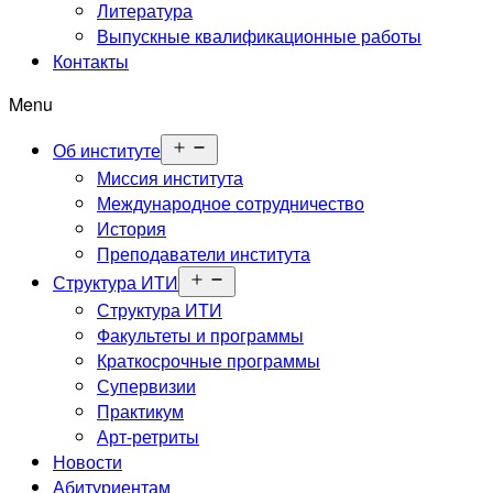
меню
Литература
Выпускные квалификационные работы
Контакты
Menu
Открыть
Об институте
меню
Миссия института
Международное сотрудничество
История
Преподаватели института
Открыть
Структура ИТИ
меню
Структура ИТИ
Факультеты и программы
Краткосрочные программы
Супервизии
Практикум
Арт-ретриты
Новости
Абитуриентам