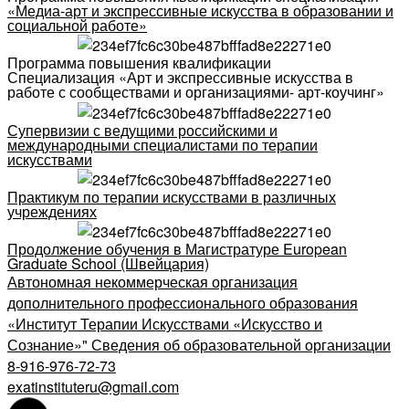
«Медиа-арт и экспрессивные искусства в образовании и
социальной работе»
Программа повышения квалификации
Специализация «Арт и экспрессивные искусства в
работе с сообществами и организациями- арт-коучинг»
Супервизии с ведущими российскими и
международными специалистами по терапии
искусствами
Практикум по терапии искусствами в различных
учреждениях
Продолжение обучения в Магистратуре European
Graduate School (Швейцария)
Автономная некоммерческая организация
дополнительного профессионального образования
«Институт Терапии Искусствами «Искусство и
Сознание»" Сведения об образовательной организации
8-916-976-72-73
exatinstituteru@gmail.com