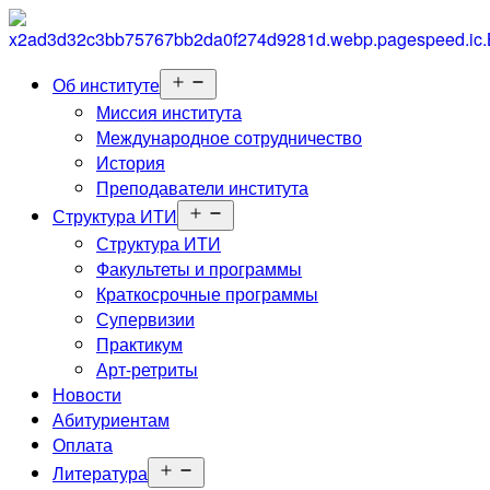
Открыть
Об институте
меню
Миссия института
Международное сотрудничество
История
Преподаватели института
Открыть
Структура ИТИ
меню
Структура ИТИ
Факультеты и программы
Краткосрочные программы
Супервизии
Практикум
Арт-ретриты
Новости
Абитуриентам
Оплата
Открыть
Литература